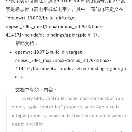
个数字表示引脚在所属 gpio controller 内的编号, 第 2 个数
字是标志位（高电平或低电平）。其中，高低电平定义在
“openwrt-19.07.2/build_dir/target-
mipsel_24kc_musl/linux-ramips_mt76x8/linux-
4.14.171/include/dt-bindings/gpio/gpio.h”中。
帮助文档：
openwrt-19.07.2/build_dir/target-
mipsel_24kc_musl/linux-ramips_mt76x8/linux-
4.14.171/Documentation/devicetree/bindings/gpio/gpi
o.txt
文档中有如下内容：
Every GPIO controller node must contain both an
empty “gpio-controller” property, and a #gpio-cells
integer property, which indicates the number of cells in
a gpio-specifier.