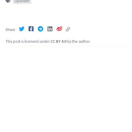
OpenWrt
Share
This post is licensed under
CC BY 4.0
by the author.