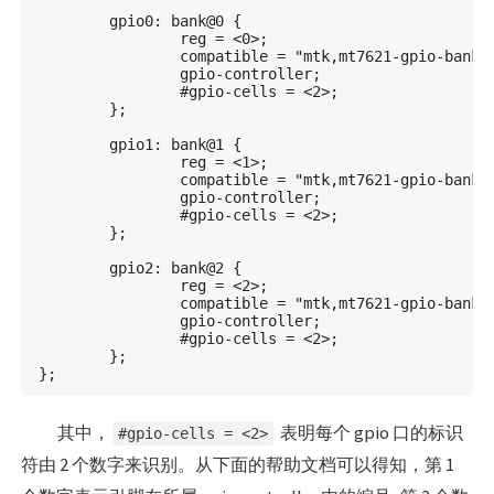
	gpio0: bank@0 {

		reg = <0>;

		compatible = "mtk,mt7621-gpio-bank";

		gpio-controller;

		#gpio-cells = <2>; 

	};

	gpio1: bank@1 {

		reg = <1>;

		compatible = "mtk,mt7621-gpio-bank";

		gpio-controller;

		#gpio-cells = <2>;

	};

	gpio2: bank@2 {

		reg = <2>;

		compatible = "mtk,mt7621-gpio-bank";

		gpio-controller;

		#gpio-cells = <2>;

	};

其中，
表明每个 gpio 口的标识
#gpio-cells = <2>
符由 2 个数字来识别。从下面的帮助文档可以得知，第 1