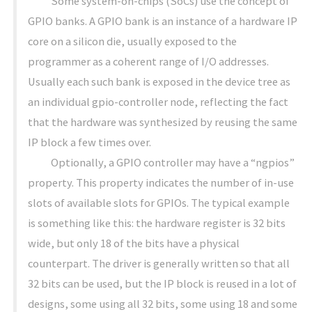
Some system-on-chips (SoCs) use the concept of
GPIO banks. A GPIO bank is an instance of a hardware IP
core on a silicon die, usually exposed to the
programmer as a coherent range of I/O addresses.
Usually each such bank is exposed in the device tree as
an individual gpio-controller node, reflecting the fact
that the hardware was synthesized by reusing the same
IP block a few times over.
Optionally, a GPIO controller may have a “ngpios”
property. This property indicates the number of in-use
slots of available slots for GPIOs. The typical example
is something like this: the hardware register is 32 bits
wide, but only 18 of the bits have a physical
counterpart. The driver is generally written so that all
32 bits can be used, but the IP block is reused in a lot of
designs, some using all 32 bits, some using 18 and some