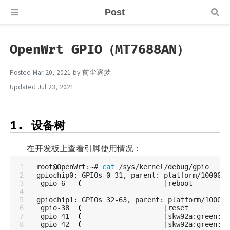
Post
OpenWrt GPIO（MT7688AN）
Posted
Mar 20, 2021
by
前尘逐梦
Updated
Jul 23, 2021
1. 设备树
在开发板上查看引脚使用情况：
1

root@OpenWrt:~# 
cat
 /sys/kernel/debug/gpio

2

gpiochip0: GPIOs 0-31, parent: platform/1000060
3

 gpio-6   
(
                    |reboot         
4

5

gpiochip1: GPIOs 32-63, parent: platform/100006
6

 gpio-38  
(
                    |reset          
7

 gpio-41  
(
                    |skw92a:green:wp
8

 gpio-42  
(
                    |skw92a:green:wl