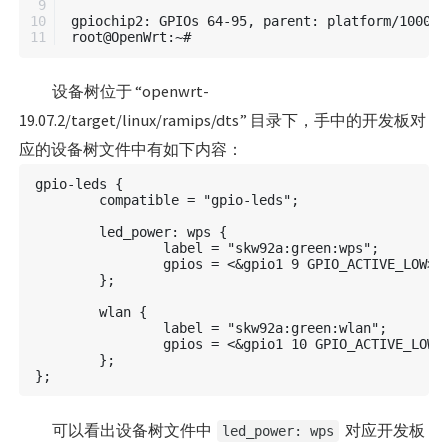
9

10

gpiochip2: GPIOs 64-95, parent: platform/100006
设备树位于 “openwrt-
19.07.2/target/linux/ramips/dts” 目录下，手中的开发板对
应的设备树文件中有如下内容：
gpio-leds {

	compatible = "gpio-leds";

	led_power: wps {

		label = "skw92a:green:wps";

		gpios = <&gpio1 9 GPIO_ACTIVE_LOW>;

	};

	wlan {

		label = "skw92a:green:wlan";

		gpios = <&gpio1 10 GPIO_ACTIVE_LOW>;

	};

可以看出设备树文件中
对应开发板
led_power: wps