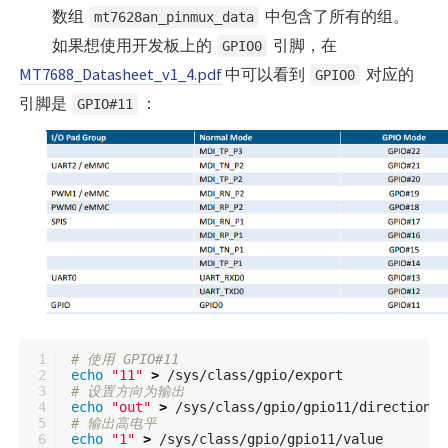
数组
中包含了所有的组。
mt7628an_pinmux_data
如果想使用开发板上的
引脚，在
GPIO0
MT7688_Datasheet_v1_4.pdf
中可以看到
对应的
GPIO0
引脚是
：
GPIO#11
1

# 使用 GPIO#11
2

echo
"11"
>
3

# 设置方向为输出
4

echo
"out"
>
5

# 输出高电平
6

echo
"1"
>