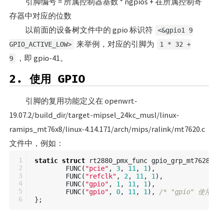
引脚编号 = 所属控制器基数 * ngpios + 在所属控制寄
存器中对应的位数
以前面的设备树文件中的 gpio 标识符
<&gpio1 9
来举例，对应的引脚为
GPIO_ACTIVE_LOW>
1 * 32 +
，即 gpio-41。
9
2. 使用 GPIO
引脚的复用功能定义在 openwrt-
19.07.2/build_dir/target-mipsel_24kc_musl/linux-
ramips_mt76x8/linux-4.14.171/arch/mips/ralink/mt7620.c
文件中，例如：
1

static
struct
rt2880_pmx_func
gpio_grp_mt7628
[]
2

FUNC
(
"pcie"
,
3
,
11
,
1
),
3

FUNC
(
"refclk"
,
2
,
11
,
1
),
4

FUNC
(
"gpio"
,
1
,
11
,
1
),
5

FUNC
(
"gpio"
,
0
,
11
,
1
),
/* "gpio" 使用
};